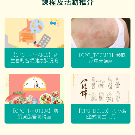
課程及活動推介
【CPG_T-PHAR18】益
【CPG_T-TCM13】蕁麻
生菌對各類健康狀況的
疹中藥講座
迷思
【CPG_T-NUT10A】增
【CPG_BDJ19】八段錦
肌減脂營養講座
(坐式養生) 1月