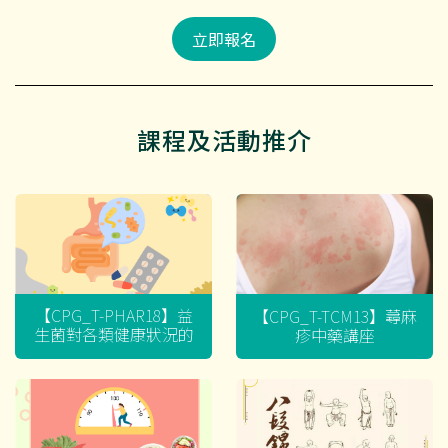
立即報名
課程及活動推介
【CPG_T-PHAR18】益
【CPG_T-TCM13】蕁麻
生菌對各類健康狀況的
疹中藥講座
迷思