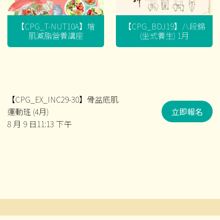
【CPG_T-NUT10A】增
【CPG_BDJ19】八段錦
肌減脂營養講座
(坐式養生) 1月
【CPG_EX_INC29-30】骨盆底肌
運動班 (4月)
立即報名
8 月 9 日11:13 下午
文