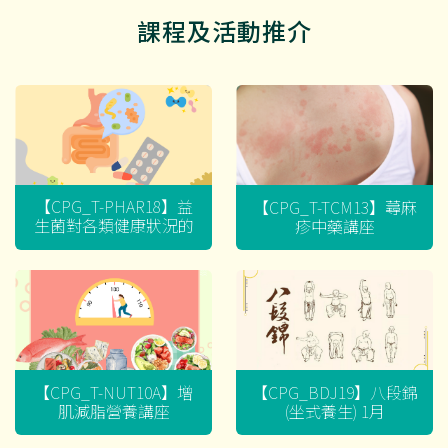
課程及活動推介
【CPG_T-PHAR18】益
【CPG_T-TCM13】蕁麻
生菌對各類健康狀況的
疹中藥講座
迷思
【CPG_T-NUT10A】增
【CPG_BDJ19】八段錦
肌減脂營養講座
(坐式養生) 1月