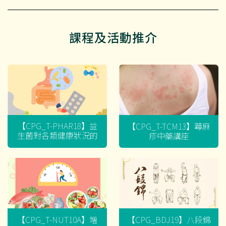
課程及活動推介
【CPG_T-PHAR18】益
【CPG_T-TCM13】蕁麻
生菌對各類健康狀況的
疹中藥講座
迷思
【CPG_T-NUT10A】增
【CPG_BDJ19】八段錦