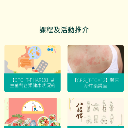
課程及活動推介
【CPG_T-PHAR18】益
【CPG_T-TCM13】蕁麻
生菌對各類健康狀況的
疹中藥講座
迷思