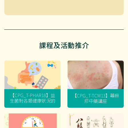
課程及活動推介
【CPG_T-PHAR18】益
【CPG_T-TCM13】蕁麻
生菌對各類健康狀況的
疹中藥講座
迷思