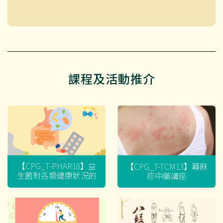
課程及活動推介
【CPG_T-PHAR18】益
【CPG_T-TCM13】蕁麻
生菌對各類健康狀況的
疹中藥講座
迷思