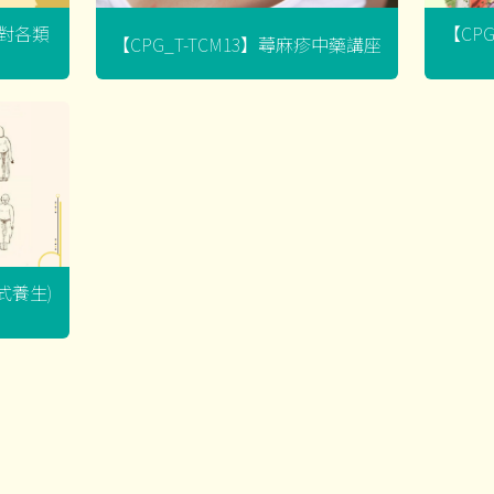
菌對各類
【CP
【CPG_T-TCM13】蕁麻疹中藥講座
坐式養生)