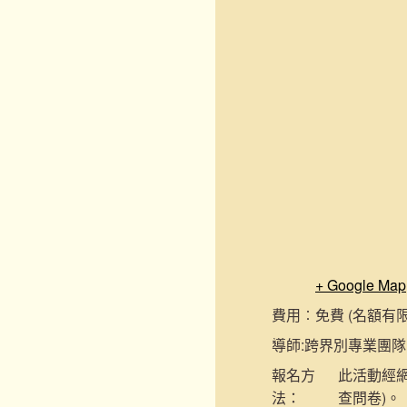
+ Google Map
費用︰
免費 (名額
導師:
跨界別專業團隊
報名
方
此活動經網
法：
查問卷)。