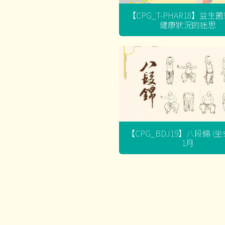
【CPG_T-PHAR18】益生
健康狀況的迷思
【CPG_BDJ19】八段錦 (
1月