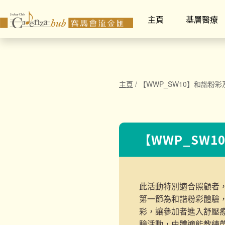
主頁
基層醫療
主頁
/
【WWP_SW10】和諧粉
【WWP_SW
此活動特別適合照顧者，趁
第一節為和諧粉彩體驗
彩，讓參加者進入舒壓
驗活動，由體適能教練