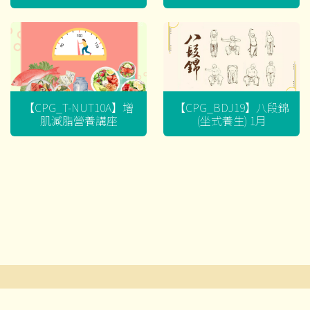
迷思
【CPG_T-NUT10A】增
【CPG_BDJ19】八段錦
肌減脂營養講座
(坐式養生) 1月
文
章