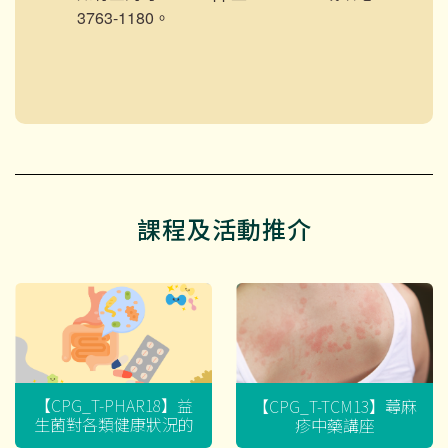
3763-1180。
課程及活動推介
【CPG_T-PHAR18】益
【CPG_T-TCM13】蕁麻
生菌對各類健康狀況的
疹中藥講座
迷思