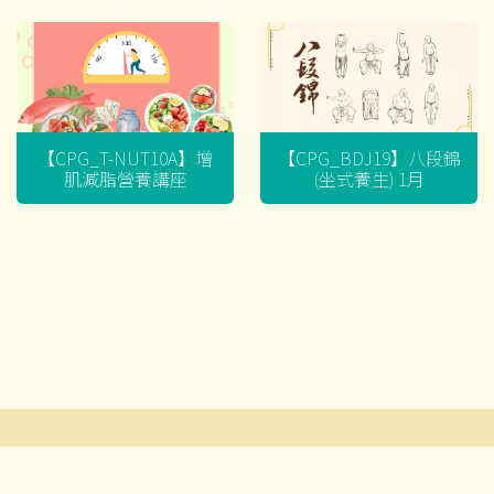
【CPG_T-NUT10A】增
【CPG_BDJ19】八段錦
肌減脂營養講座
(坐式養生) 1月
文
章
導
© 2026 耆智有限公司及賽馬會流金匯 ‧版權所有