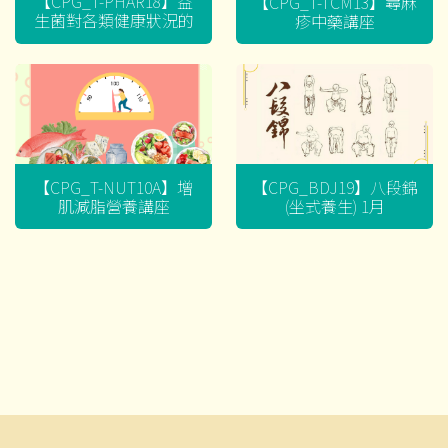
【CPG_T-PHAR18】益
【CPG_T-TCM13】蕁麻
生菌對各類健康狀況的
疹中藥講座
迷思
【CPG_T-NUT10A】增
【CPG_BDJ19】八段錦
肌減脂營養講座
(坐式養生) 1月
文