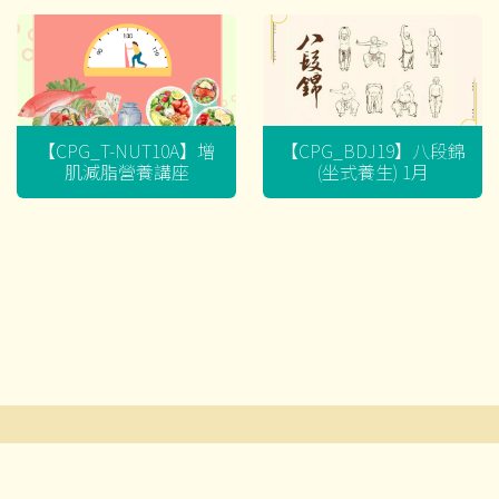
【CPG_T-NUT10A】增
【CPG_BDJ19】八段錦
肌減脂營養講座
(坐式養生) 1月
文
章
導
© 2026 耆智有限公司及賽馬會流金匯 ‧版權所有