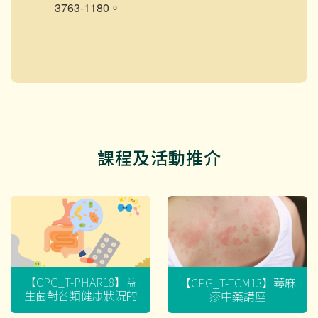
3763-1180。
課程及活動推介
【CPG_T-PHAR18】益
【CPG_T-TCM13】蕁麻
生菌對各類健康狀況的
疹中藥講座
迷思