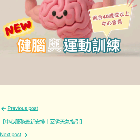
文
Previous post
章
【中心服務最新安排｜惡劣天氣指引】
導
Next post
覽