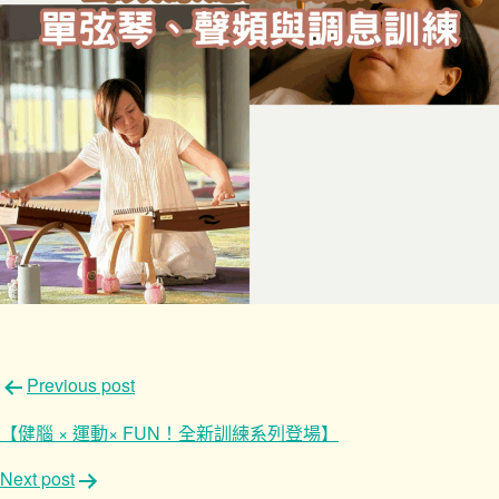
文
Previous post
章
【健腦 × 運動× FUN！全新訓練系列登場】
導
Next post
覽