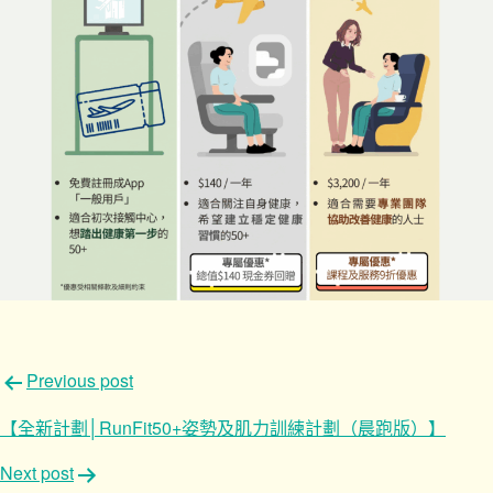
文
Previous post
章
【全新計劃│RunFit50+姿勢及肌力訓練計劃（晨跑版）】
導
Next post
覽