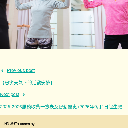
文
Previous post
章
【惡劣天氣下的活動安排】
導
Next post
覽
2025-2026服務收費一覽表及會籍優惠 (2025年9月1日起生效)
捐助機構:
Funded by: