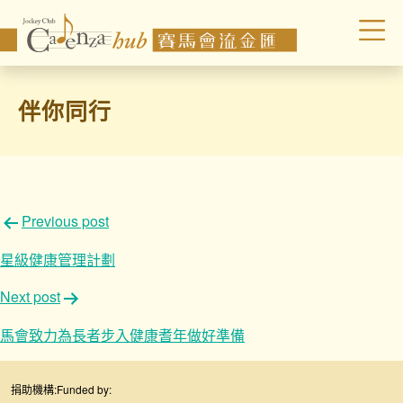
伴你同行
文
Previous post
章
星級健康管理計劃
導
Next post
覽
馬會致力為長者步入健康耆年做好準備
捐助機構:
Funded by: