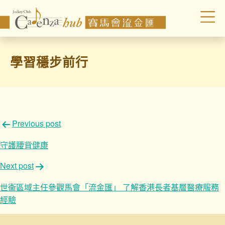
學習穩步前行
文
Previous post
章
守護腰背健康
導
Next post
覽
世衞區域主任參觀馬會「流金匯」 了解香港長者基層醫療服務
經驗