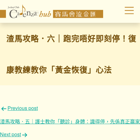
渣馬攻略．六｜跑完唔好即刻停！復
康教練教你「黃金恢復」心法
文
Previous post
章
渣馬攻略．五｜護士教你「聽診」身體：識得停，先係真正贏家
導
Next post
覽