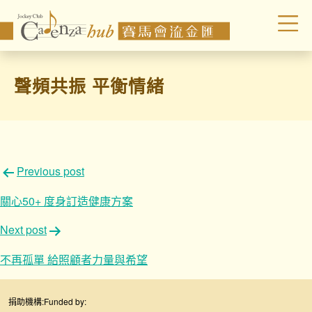
聲頻共振 平衡情緒
文
Previous post
章
關心50+ 度身訂造健康方案
導
Next post
覽
不再孤單 給照顧者力量與希望
捐助機構:
Funded by: