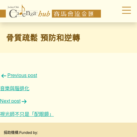
骨質疏鬆 預防和逆轉
文
Previous post
章
音樂與腦退化
導
Next post
覽
視光師不只是「配眼鏡」
捐助機構:
Funded by: