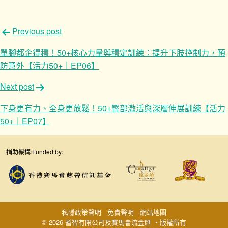
文
Previous post
章
單腳都企得穩！50+核心力量與穩定訓練：提升下肢控制力，預
導
防意外【活力50+｜EP06】
覽
Next post
下身更有力、全身更放鬆！50+臀部激活與深層伸展訓練【活力
50+｜EP07】
捐助機構:
Funded by:
私隱政策聲明
免責聲明
網站地圖
© 2026 耆智有限公司及賽馬會流金匯 ‧版權所有