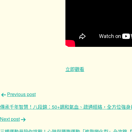
立即觀看
文
Previous post
章
傳承千年智慧！八段錦：50+調和氣血、疏通經絡，全方位強身養
導
Next post
覽
三鐵運動員陪你挑戰！心肺與腰腹運動「進階變化型」全攻略【