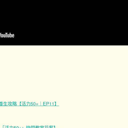
生攻略【活力50+｜EP11】
「活力50+」快閃教室花絮】