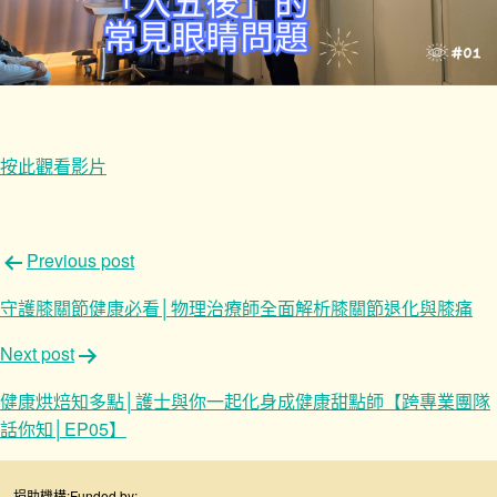
按此觀看影片
文
Previous post
章
守護膝關節健康必看│物理治療師全面解析膝關節退化與膝痛
導
Next post
覽
健康烘焙知多點│護士與你一起化身成健康甜點師【跨專業團隊
話你知│EP05】
捐助機構:
Funded by: