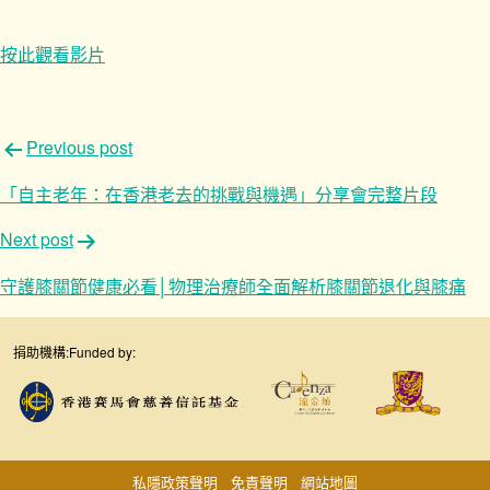
按此觀看影片
文
Previous post
章
「自主老年：在香港老去的挑戰與機遇」分享會完整片段
導
Next post
覽
守護膝關節健康必看│物理治療師全面解析膝關節退化與膝痛
捐助機構:
Funded by:
私隱政策聲明
免責聲明
網站地圖