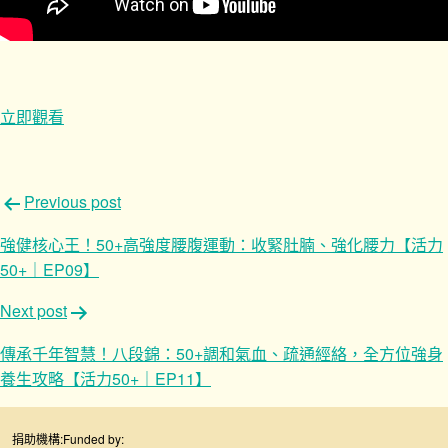
立即觀看
文
Previous post
章
強健核心王！50+高強度腰腹運動：收緊肚腩、強化腰力【活力
導
50+｜EP09】
覽
Next post
傳承千年智慧！八段錦：50+調和氣血、疏通經絡，全方位強身
養生攻略【活力50+｜EP11】
捐助機構:
Funded by: