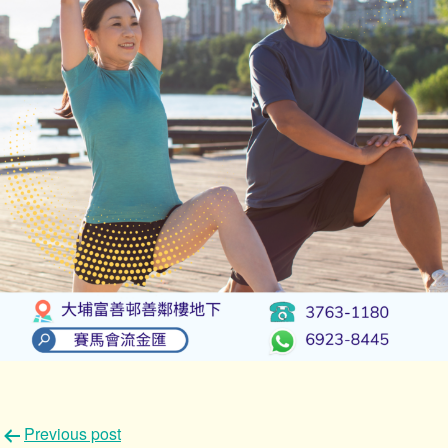
文
Previous post