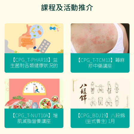
課程及活動推介
【CPG_T-PHAR18】益
【CPG_T-TCM13】蕁麻
生菌對各類健康狀況的
疹中藥講座
迷思
【CPG_T-NUT10A】增
【CPG_BDJ19】八段錦
肌減脂營養講座
(坐式養生) 1月