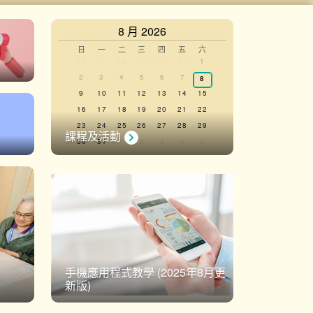
8 月 2026
Calendar
日
一
二
三
四
五
六
0
0
0
0
0
0
0
26
27
28
29
30
31
1
events,
events,
events,
events,
events,
events,
events,
of
0
0
0
0
0
0
2
3
4
5
6
7
0
8
events,
events,
events,
events,
events,
events,
events,
0
0
0
0
0
0
0
9
10
11
12
13
14
15
Events
events,
events,
events,
events,
events,
events,
events,
0
0
0
0
0
0
0
16
17
18
19
20
21
22
events,
events,
events,
events,
events,
events,
events,
0
0
0
0
0
0
0
23
24
25
26
27
28
29
課程及活動
events,
events,
events,
events,
events,
events,
events,
0
0
0
0
0
0
0
30
31
1
2
3
4
5
events,
events,
events,
events,
events,
events,
events,
There are no events on this day.
View Calendar
手機應用程式教學 (2025年8月更
新版)