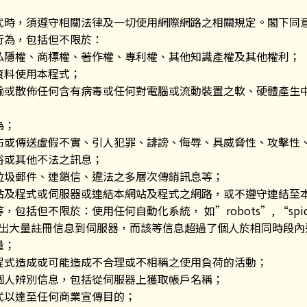
式時，須遵守相關法律及一切使用網際網路之相關規定。閣下同
行為，包括但不限於：
私隱權、商標權、著作權、專利權、其他知識產權及其他權利；
資料使用本程式；
輸或散佈任何含有病毒或任何對電腦或流動裝置之軟、硬體產生
為；
布或傳送虛假不實、引人犯罪、誹謗、侮辱、具威脅性、攻擊性
俗或其他不法之訊息；
垃圾郵件、連鎖信、違法之多層次傳銷訊息等；
站及程式或伺服器或連結本網站及程式之網路，或不遵守連結至
包括但不限於：使用任何自動化系統， 如”robots”, “spiders
等，發出大量註冊信息到伺服器，而該等信息超過了個人於相同時段
量；
程式造成或可能造成不合理或不相稱之使用負荷的活動；
個人辨別信息，包括從伺服器上獲取帳戶名稱；
式以達至任何商業宣傳目的；