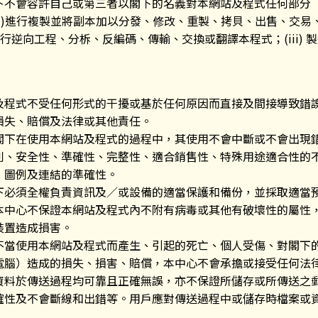
下不會容許自己或第三者以閣下的名義對本網站及程式任何部分
(i)進行複製並將副本加以分發、修改、重製、拷貝、出售、交易
、進行逆向工程、分柝、反編碼、傳輸、交換或翻譯本程式；(iii)
及程式不受任何形式的干擾或基於任何原因而直接及間接導致錯
損失、賠償及法律或其他責任。
閣下在使用本網站及程式的過程中，其使用不會中斷或不會出現
利、安全性、準確性、完整性、適合銷售性、特殊用途適合性的
、圖例及連結的準確性。
下必須全權負責資訊及／或設備的適當保護和備份，並採取適當
本中心不保證本網站及程式內不附有病毒或其他有破壞性的屬性
裝置造成損害。
不當使用本網站及程式而產生、引起的死亡、個人受傷、對閣下
電腦）造成的損失、損害、賠償，本中心不會承擔或接受任何法
資料於傳送過程均可靠且正確無誤，亦不保證所儲存或所傳送之
確性及不會斷線和出錯等。用戶應對傳送過程中或儲存時檔案或