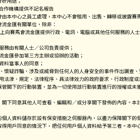
分析用途；
或合作機構提供不記名報告
會由本中心之員工處理，本中心不會租用、出售、轉移或披露賽
會流金匯有關單位，除非：
業務上向賽馬會流金匯提供行政、電訊、電腦或其他任何服務的人
要求之服務由有關人士／公司負責提供；
賽馬會流金匯參加第三方主辦或協辦的活動；
得到資料當事人的同意；
法活動、懷疑詐騙、涉及或威脅到任何人的人身安全的事件作出調查
所有適用法津、規定、法律程序、具法律效力的政府要求、行政制度
保管閣下的行動裝置，並為一切使用該行動裝置進行的授權或未
，閣下同意其他人可查看、編輯和／或分享閣下發佈的內容。本
的個人資料儲存於設有保安措施之伺服器內，以盡力保障閣下的
取得用戶同意的情況下，把任何用戶個人資料給予第三者。本中