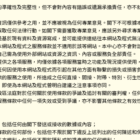
的準確性及完整性，但不會對內容有錯誤或遺漏承擔責任，亦不
資訊僅供參考之用，並不應被視為任何專業意見。閣下不可根據
採取任何法律行動。如閣下需要獲取專業意見，應該另外尋求專
是基於現有資料及資源寫成，並可能提供連結往本網站及程式無
本網站及程式之服務條款並不適用於該等網站。本中心亦不會對
自己需為使用外部網站或資源之資訊、內容或服務負全部責任。
提供之各項服務，均僅依據各項服務當時之功能及現況提供使用
任何因使用本網站及程式而引起在其他方面有聯繫的損失或損害
供的服務之使用，所造成之任何直接、間接、附帶、特別、衍生
，即使為本網站及程式曾明白建議之注意事項亦同。
政區法庭對於任何關於使用條款的爭論及追討有關的審判權，任
服務條款中任何一項失效或受到爭議，亦不影響其他條款之有效
，包括任何由閣下發送或接收的數據或內容；
條款的任何部份，包括但不限於閣下違反上述列出的任何陳述和
三方權利，包括但不限於隱私或知識產權的任何權利；