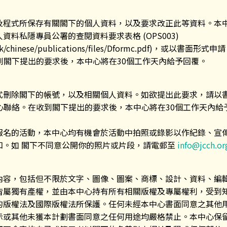
及程式所保存有關閣下的個人資料，以及要求改正此等資料。本
料私隱專員公署的查閱資料要求表格 (OPS003)
g.hk/chinese/publications/files/Dformc.pdf)，或以書面
到閣下提出的要求後，本中心將在30個工作天內給予回覆。
式刪除閣下的帳號，以及相關個人資料。如欲提出此要求，請以
心聯絡。在收到閣下提出的要求後，本中心將在30個工作天內給
報名的活動，本中心均有機會於活動中拍照或錄影以作紀錄、宣
知。如 閣下不同意公開你的照片或片段，請電郵至
info@jcch.or
內容，包括但不限於文字、圖像、圖案、商標、設計、資料、編
皆屬獨有產權，並由本中心持有所有相關版權及專屬權利，受到
的版權法及國際版權法所保護。任何未經本中心書面同意之其他
示或其他未獲本計劃書面同意之任何用途均嚴格禁止。本中心保