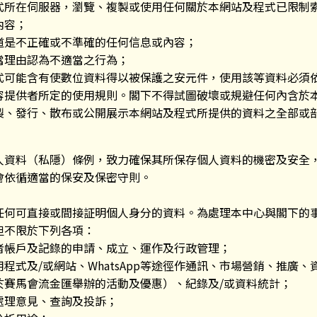
式所在伺服器，瀏覽、複製或使用任何關於本網站及程式已限制
內容；
道是不正確或不準確的任何信息或內容；
當理由認為不適當之行為；
式可能含有使數位資料得以被保護之安元件，使用該等資料必須
容提供者所定的使用規則。閣下不得試圖破壞或規避任何內含於
製、發行、散布或公開展示本網站及程式所提供的資料之全部或
人資料（私隱）條例，致力確保其所保存個人資料的機密及安全
會依循適當的保安及保密守則。
任何可直接或間接証明個人身分的資料。為處理本中心與閣下的
但不限於下列各項：
者帳戶及記錄的申請、成立、運作及行政管理；
程式及/或網站、WhatsApp等途徑作通訊、市場營銷、推廣、
於賽馬會流金匯舉辦的活動及優惠）、紀錄及/或資料統計；
處理意見、查詢及投訴；