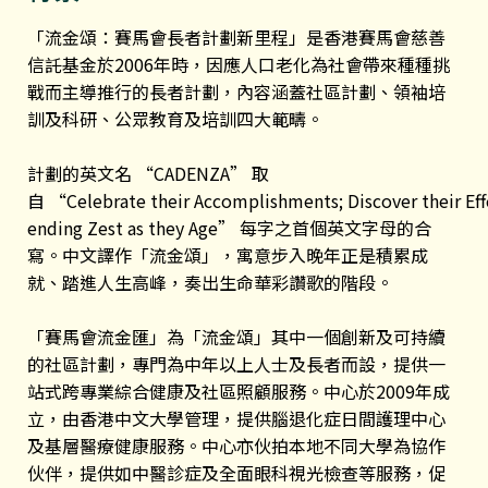
「流金頌：賽馬會長者計劃新里程」是香港賽馬會慈善
信託基金於2006年時，因應人口老化為社會帶來種種挑
戰而主導推行的長者計劃，內容涵蓋社區計劃、領袖培
訓及科研、公眾教育及培訓四大範疇。
計劃的英文名 “CADENZA” 取
自 “Celebrate their Accomplishments; Discover their Ef
ending Zest as they Age” 每字之首個英文字母的合
寫。中文譯作「流金頌」，寓意步入晚年正是積累成
就、踏進人生高峰，奏出生命華彩讚歌的階段。
「賽馬會流金匯」為「流金頌」其中一個創新及可持續
的社區計劃，專門為中年以上人士及長者而設，提供一
站式跨專業綜合健康及社區照顧服務。中心於2009年成
立，由香港中文大學管理，提供腦退化症日間護理中心
及基層醫療健康服務。中心亦伙拍本地不同大學為協作
伙伴，提供如中醫診症及全面眼科視光檢查等服務，促