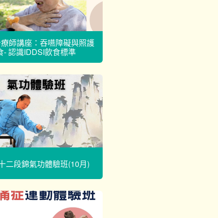
治療師講座：吞嚥障礙與照護
食- 認識IDDSI飲食標準
十二段錦氣功體驗班(10月)