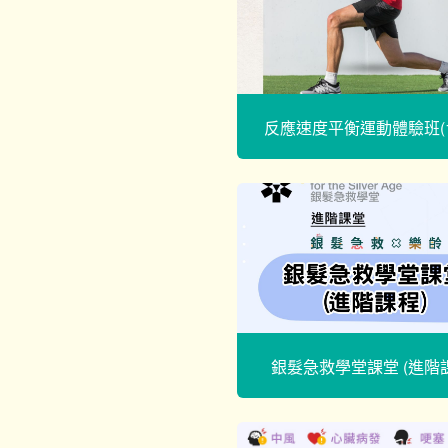
反應速度平衡運動體驗班(1
銀髮急救學堂課堂 (進階