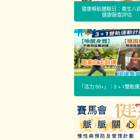
健康導航體驗日：養生八段
健康篩查評估
「活力 50+」：3 + 1雙軌