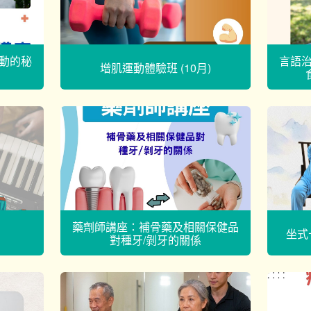
動的秘
言語
增肌運動體驗班 (10月)
藥劑師講座：補骨藥及相關保健品
坐式
對種牙/剝牙的關係