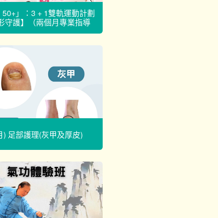
 50+」：3 + 1雙軌運動計劃
形守護】（兩個月專業指導
版）
8月) 足部護理(灰甲及厚皮)