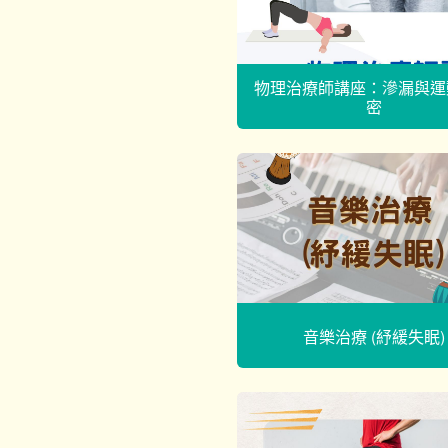
物理治療師講座：滲漏與運
密
音樂治療 (紓緩失眠)