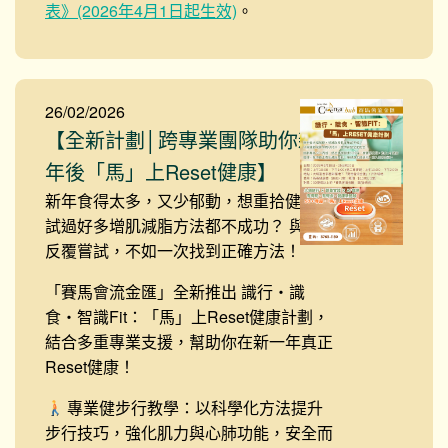
表》(2026年4月1日起生效)
。
26/02/2026
【全新計劃│跨專業團隊助你新
年後「馬」上Reset健康】
新年食得太多，又少郁動，想重拾健康？
試過好多增肌減脂方法都不成功？ 與其
反覆嘗試，不如一次找到正確方法！
「賽馬會流金匯」全新推出
識行・識
食・智識Fit：「馬」上Reset健康計劃
，
結合多重專業支援，幫助你在新一年真正
Reset健康！
專業健步行教學：以科學化方法提升
步行技巧，強化肌力與心肺功能，安全而