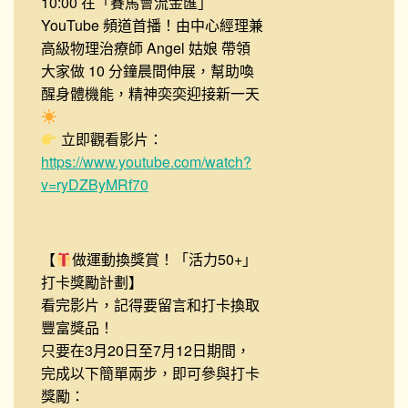
10:00 在「賽馬會流金匯」
YouTube 頻道首播！由中心經理兼
高級物理治療師 Angel 姑娘 帶領
大家做 10 分鐘晨間伸展，幫助喚
醒身體機能，精神奕奕迎接新一天
立即觀看影片：
https://www.youtube.com/watch?
v=ryDZByMRf70
【
做運動換獎賞！「活力50+」
打卡獎勵計劃】
看完影片，記得要留言和打卡換取
豐富獎品！
只要在3月20日至7月12日期間，
完成以下簡單兩步，即可參與打卡
獎勵：