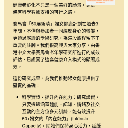
健康老齡化不只是一個美好的願景，更是一
條有科學數據支持的可行之路。
賽馬會「50展新晴」婦女健康計劃在過去3
年間，不僅與參加者一同經歷身心的轉變，
更透過嚴謹的學術研究，為這段旅程留下了
重要的註腳。我們很高興與大家分享，由香
港中文大學賽馬會老年學研究所進行的成效
評估，已證實了這套健康介入模式的顯著成
效。
這份研究成果，為我們推動婦女健康提供了
堅實的基礎：
科學實證・提升內在能力
：研究證實，
只要透過涵蓋體能、認知、情緒及社交
互動的全方位多元訓練，能有效提升
50+婦女的「內在能力」(Intrinsic
Capacity)，助她們保持身心活力，延緩