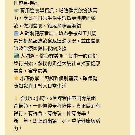
且容易持續
實用營養學資訊：增強健康飲食決策
力，學會在日常生活中選擇更健康的餐
飲，做到營養、飽足與味蕾兼顧
AI輔助健康管理：透過手機AI工具簡
易分析與記錄飲食及運動狀況，並由營養
師及治療師提供後續支援
大埔遊・健康尋美食：其中一節由健
步行開始，然後再走進大埔社區探索健康
美食，寓學於樂
小班教學：照顧到個別需要，確保健
康知識真正融入日常生活
合共10小時，3堂課程由不同專業組
合帶領，一個價錢全程陪伴，真正做到有
得行、有得食、有得玩，仲有得學！
新一年，馬上踏出第一步，重拾健康與活
力！