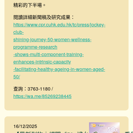
精彩的下半場。
閱讀詳細新聞稿及研究成果：
https://www.cpr.cuhk.edu.hk/tc/press/jockey-
club-
shining-journey-50-women-wellness-
programme-research
-shows-multi-component-training-
enhances-intrinsic-capacity
-facilitating-healthy-ageing-in-women-aged-
50/
查詢：3763-1180 /
https://wa.me/85269238445
16/12/2025