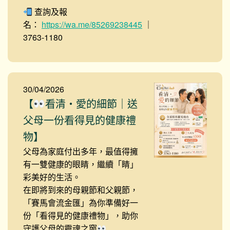
查詢及報
名：
https://wa.me/85269238445
｜
3763-1180
30/04/2026
【
看清・愛的細節｜送
父母一份看得見的健康禮
物】
父母為家庭付出多年，最值得擁
有一雙健康的眼睛，繼續「睛」
彩美好的生活。
在即將到來的母親節和父親節，
「賽馬會流金匯」為你準備好一
份「看得見的健康禮物」，助你
守護父母的靈魂之窗