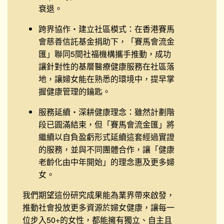
衰退。
跨界協作・建立社區模式
：在香港賽馬
會慈善信託基金捐助下，「賽馬會流金
匯」聯同5間社福機構攜手推動，成功
讓針對性的基層醫療健康服務在社區落
地，讓婦女能在熟悉的環境中，提早掌
握健康管理的鑰匙。
服務延續・深耕健康理念
：雖然計劃階
段已圓滿結束，但「賽馬會流金匯」將
繼續以自負盈虧形式延續這套經過實證
的服務，並與不同團體合作，讓「健康
老齡化由中年開始」的理念惠及更多婦
女。
我們期望這份研究成果能為業界帶來啟發，
推動社會投放更多資源於婦女健康，讓每一
位步入50+的女性，都能擁有獨立、自主且