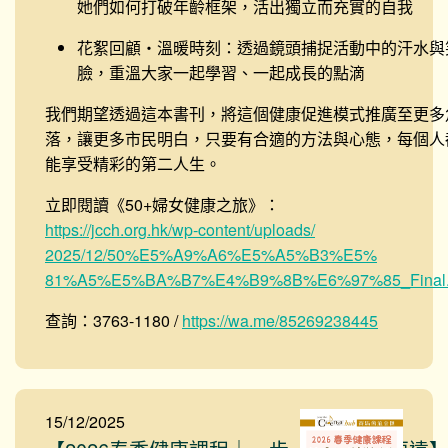
她們如何打破年齡框架，活出獨立而充實的自我
花絮回顧・溫暖時刻
：透過鏡頭捕捉活動中的汗水與
臉，重溫大家一起學習、一起成長的點滴
我們期望透過這本書刊，將這個健康促進模式推廣至更多
落，讓更多市民明白，只要有合適的方法與心態，每個人
能享受精彩的第二人生。
立即閱讀《50+婦女健康之旅》：
https://jcch.org.hk/wp-content/uploads/
2025/12/50%E5%A9%A6%E5%A5%B3%E5%
81%A5%E5%BA%B7%E4%B9%8B%E6%97%85_Final.
查詢：3763-1180 /
https://wa.me/85269238445
15/12/2025