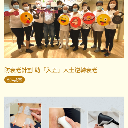
防衰老計劃 助「入五」人士逆轉衰老
50+故事