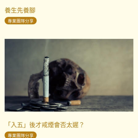
養生先養腳
專業團隊分享
「入五」後才戒煙會否太遲？
專業團隊分享