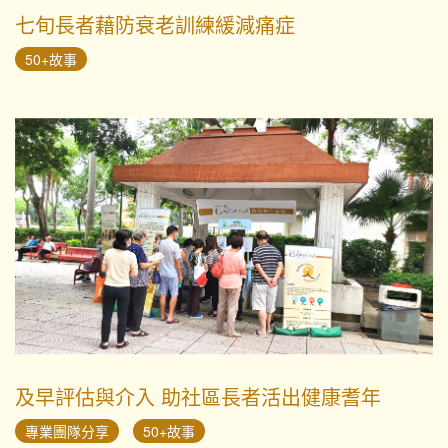
七旬長者藉防衰老訓練緩減痛症
50+故事
及早評估與介入 助社區長者活出健康耆年
專業團隊分享
50+故事