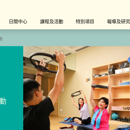
日間中心
課程及活動
特別項目
報導及研
動
動