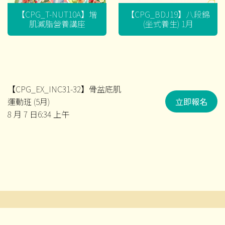
【CPG_T-NUT10A】增
【CPG_BDJ19】八段錦
肌減脂營養講座
(坐式養生) 1月
【CPG_EX_INC31-32】骨盆底肌
運動班 (5月)
立即報名
8 月 7 日6:34 上午
文
章