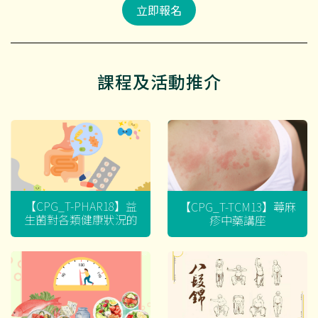
立即報名
課程及活動推介
【CPG_T-PHAR18】益
【CPG_T-TCM13】蕁麻
生菌對各類健康狀況的
疹中藥講座
迷思