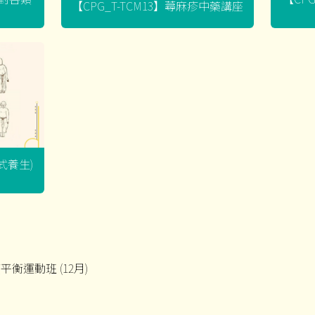
【CPG_T-TCM13】蕁麻疹中藥講座
坐式養生)
度平衡運動班 (12月)