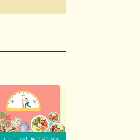
G_T-NUT10A】增肌減脂營養