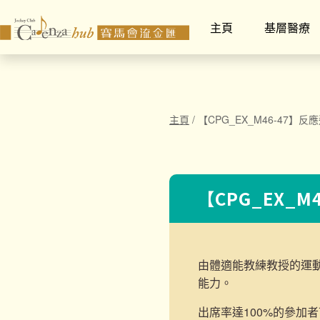
主頁
基層醫療
主頁
/
【CPG_EX_M46-47】反
【CPG_EX_M
由體適能教練教授的運
能力。
出席率達100%的參加