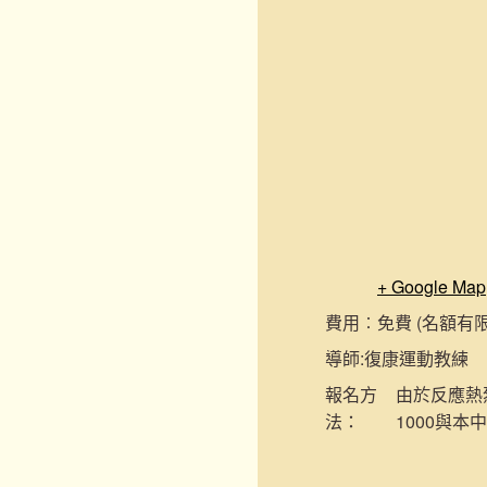
+ Google Map
費用︰
免費 (名額有
導師:
復康運動教練
報名
方
由於反應熱烈
法：
1000與本