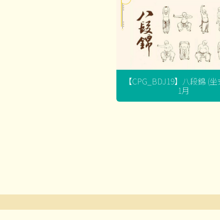
【CPG_BDJ19】八段錦 (
1月
文