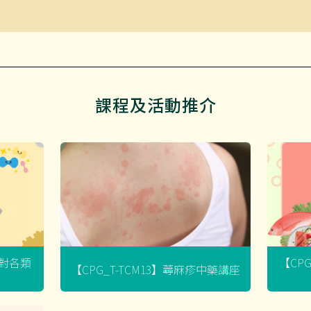
課程及活動推介
菌對各類
【CP
【CPG_T-TCM13】蕁麻疹中藥講座