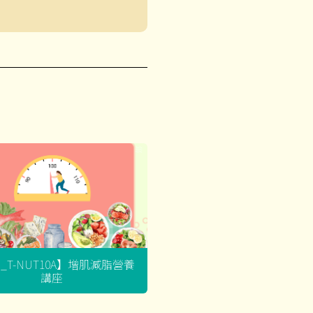
G_T-NUT10A】增肌減脂營養
講座