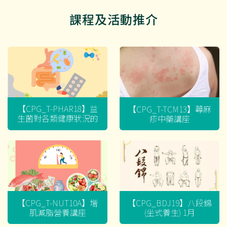
課程及活動推介
【CPG_T-PHAR18】益
【CPG_T-TCM13】蕁麻
生菌對各類健康狀況的
疹中藥講座
迷思
【CPG_T-NUT10A】增
【CPG_BDJ19】八段錦
肌減脂營養講座
(坐式養生) 1月