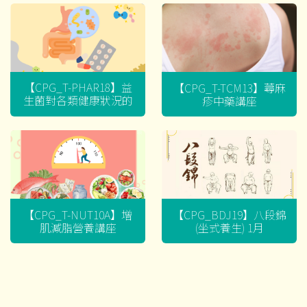
【CPG_T-PHAR18】益
【CPG_T-TCM13】蕁麻
生菌對各類健康狀況的
疹中藥講座
迷思
【CPG_T-NUT10A】增
【CPG_BDJ19】八段錦
肌減脂營養講座
(坐式養生) 1月