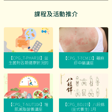
課程及活動推介
【CPG_T-PHAR18】益
【CPG_T-TCM13】蕁麻
生菌對各類健康狀況的
疹中藥講座
迷思
【CPG_T-NUT10A】增
【CPG_BDJ19】八段錦
肌減脂營養講座
(坐式養生) 1月