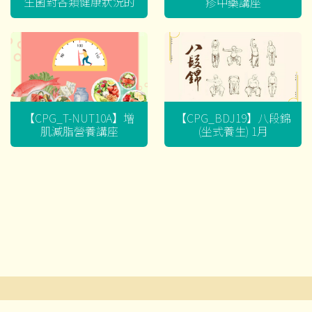
生菌對各類健康狀況的
疹中藥講座
迷思
【CPG_T-NUT10A】增
【CPG_BDJ19】八段錦
肌減脂營養講座
(坐式養生) 1月
文
章