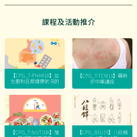
課程及活動推介
【CPG_T-PHAR18】益
【CPG_T-TCM13】蕁麻
生菌對各類健康狀況的
疹中藥講座
迷思
【CPG_T-NUT10A】增
【CPG_BDJ19】八段錦