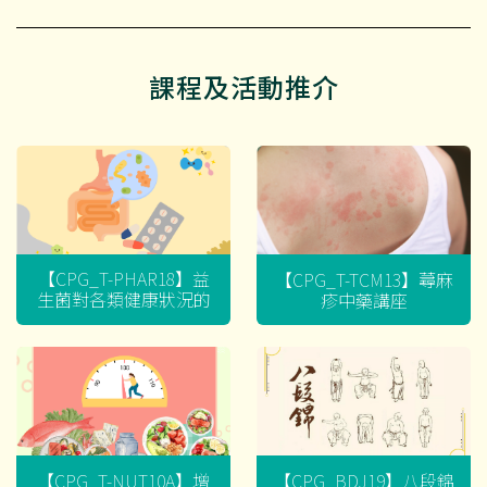
課程及活動推介
【CPG_T-PHAR18】益
【CPG_T-TCM13】蕁麻
生菌對各類健康狀況的
疹中藥講座
迷思
【CPG_T-NUT10A】增
【CPG_BDJ19】八段錦