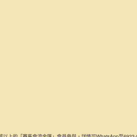
或以上的「賽馬會流金匯」會員參與，詳情可WhatsApp至6923-84