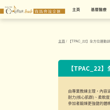
主頁
基層醫療
主頁
/
【TPAC_22】全方位運動
【TPAC_22
由專業教練主理，內容
耐力(核心肌群)、柔軟
參加者鍛煉更強健的體