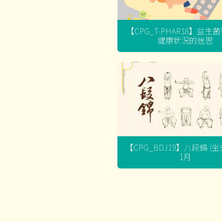
【CPG_T-PHAR18】益生
健康狀況的迷思
【CPG_BDJ19】八段錦 (
1月