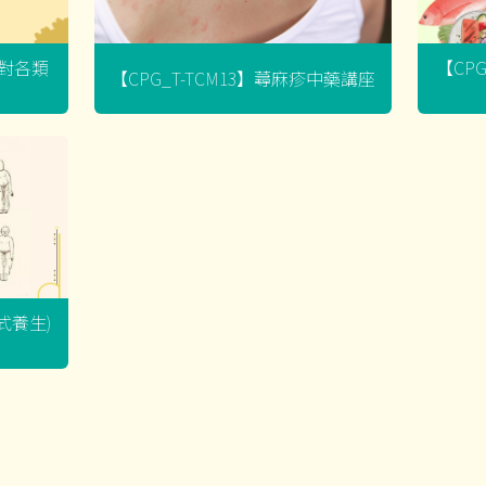
菌對各類
【CP
【CPG_T-TCM13】蕁麻疹中藥講座
坐式養生)