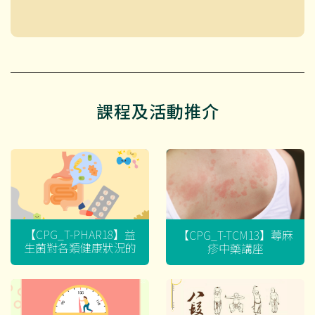
課程及活動推介
【CPG_T-PHAR18】益
【CPG_T-TCM13】蕁麻
生菌對各類健康狀況的
疹中藥講座
迷思