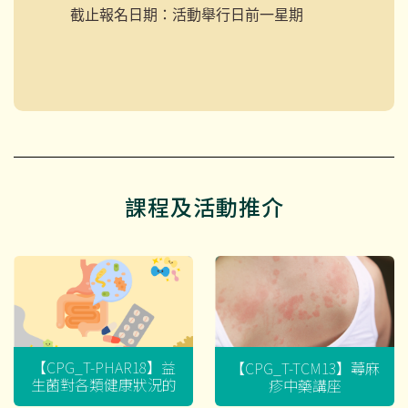
截止報名日期：活動舉行日前一星期
課程及活動推介
【CPG_T-PHAR18】益
【CPG_T-TCM13】蕁麻
生菌對各類健康狀況的
疹中藥講座
迷思