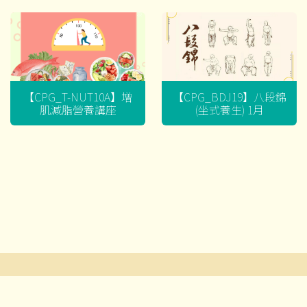
【CPG_T-NUT10A】增
【CPG_BDJ19】八段錦
肌減脂營養講座
(坐式養生) 1月
文
章
導
© 2026 耆智有限公司及賽馬會流金匯 ‧版權所有