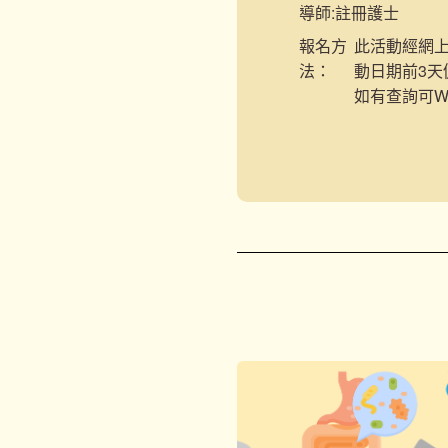
導師:
註冊護士
報名
方
此活動經網上
法：
動日期前3
如有查詢可Wha