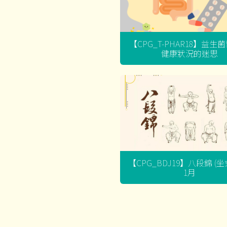
【CPG_T-PHAR18】益生
健康狀況的迷思
【CPG_BDJ19】八段錦 (
1月