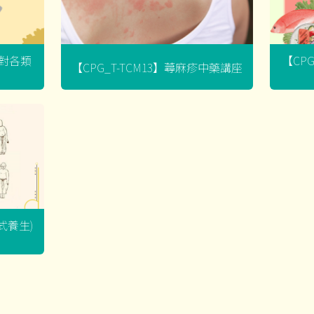
菌對各類
【CP
【CPG_T-TCM13】蕁麻疹中藥講座
坐式養生)