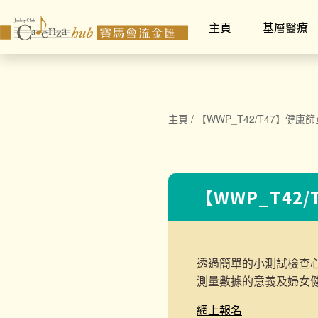
主頁
基層醫療
主頁
/
【WWP_T42/T47】健康
【WWP_T42
透過簡單的小測試檢查
測量數據的意義及
婦女
網上報名