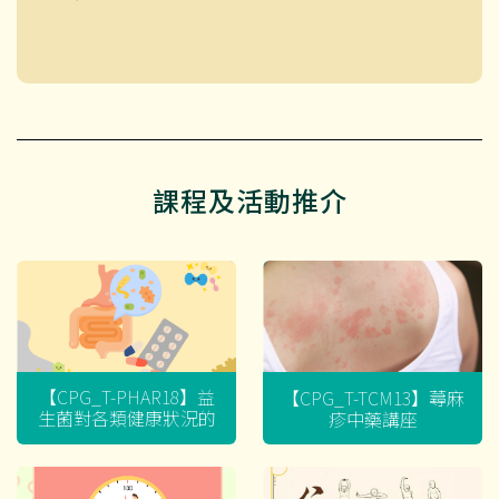
課程及活動推介
【CPG_T-PHAR18】益
【CPG_T-TCM13】蕁麻
生菌對各類健康狀況的
疹中藥講座
迷思