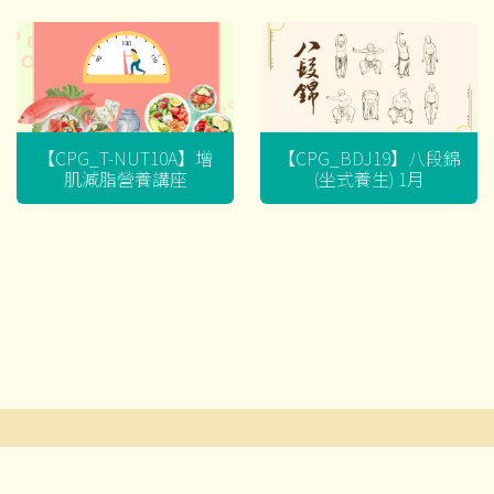
【CPG_T-NUT10A】增
【CPG_BDJ19】八段錦
肌減脂營養講座
(坐式養生) 1月
文
章
導
© 2026 耆智有限公司及賽馬會流金匯 ‧版權所有