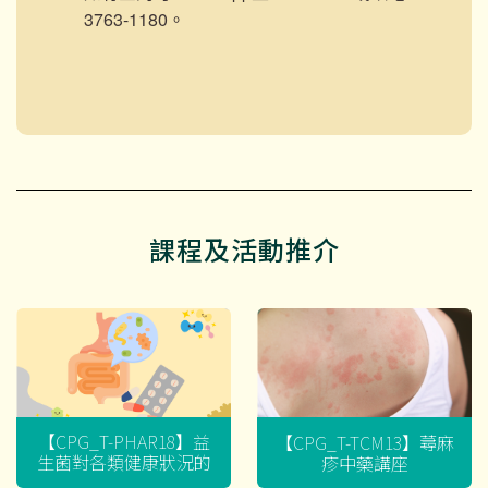
3763-1180。
課程及活動推介
【CPG_T-PHAR18】益
【CPG_T-TCM13】蕁麻
生菌對各類健康狀況的
疹中藥講座
迷思